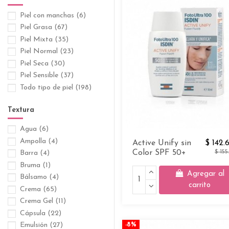
Medicamentos
(47)
Protectores Solares
(64)
Piel con manchas
(6)
Reafirmantes
(6)
Piel Grasa
(67)
Seboregulador
(7)
Piel Mixta
(35)
Suplementos Dietarios
(12)
Piel Normal
(23)
Tratamientos Reparadores
Piel Seca
(30)
(10)
Piel Sensible
(37)
Todo tipo de piel
(198)
Textura
Agua
(6)
Ampolla
(4)
Active Unify sin
$ 142.
Color SPF 50+
$ 155
Barra
(4)
Bruma
(1)
Agregar al
Bálsamo
(4)
carrito
Crema
(65)
Crema Gel
(11)
Cápsula
(22)
Emulsión
(27)
-8%