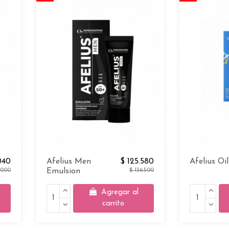
040
Afelius Men
$ 125.580
Afelius Oi
.000
Emulsion
$ 136.500
Agregar al
carrito