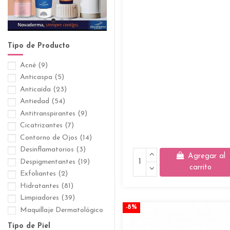
Tipo de Producto
Acné
(9)
Anticaspa
(5)
Anticaída
(23)
Antiedad
(54)
Antitranspirantes
(9)
Cicatrizantes
(7)
Contorno de Ojos
(14)
Desinflamatorios
(3)
Agregar al
Despigmentantes
(19)
carrito
Exfoliantes
(2)
Hidratantes
(81)
Limpiadores
(39)
-8%
Maquillaje Dermatológico
(9)
Tipo de Piel