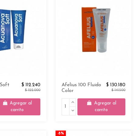
Soft
$ 112.240
Afelius 100 Fluido
$ 130.180
$ 122.000
Color
$ 141.500
Agregar al
Agregar al
carrito
carrito
-8%