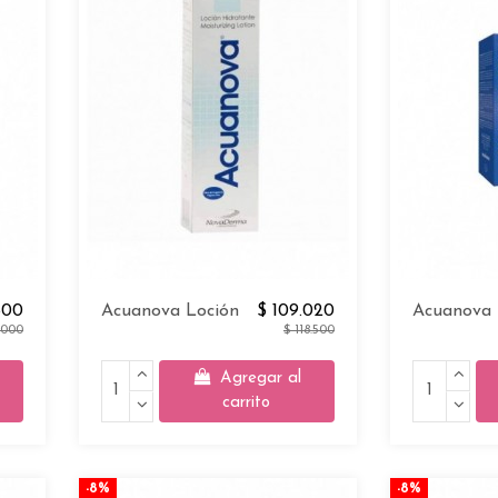
600
Acuanova Loción
$ 109.020
Acuanova 
.000
$ 118.500
Agregar al
carrito
-8%
-8%