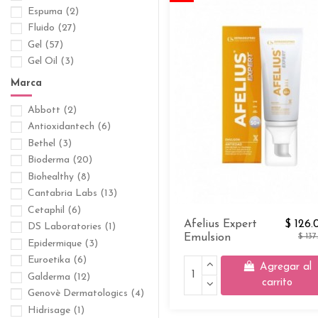
Espuma
(2)
Fluido
(27)
Gel
(57)
Gel Oil
(3)
Laca
(1)
Marca
Leche
(4)
Abbott
(2)
Loción
(18)
Antioxidantech
(6)
Mascarilla
(1)
Bethel
(3)
Mousse
(3)
Bioderma
(20)
Polvo
(1)
Biohealthy
(8)
Polvo Compacto
(5)
Cantabria Labs
(13)
Polvo Suelto
(1)
Cetaphil
(6)
Shampoo
(18)
Afelius Expert
$ 126.
DS Laboratories
(1)
Solución
(11)
Emulsion
$ 137
Epidermique
(3)
Spray
(5)
Euroetika
(6)
Suero
(26)
Agregar al
Galderma
(12)
Tableta
(2)
carrito
Genovè Dermatologics
(4)
Ungüento
(2)
Hidrisage
(1)