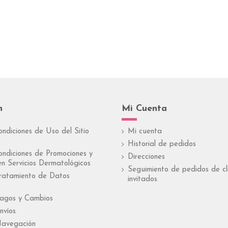
n
Mi Cuenta
ondiciones de Uso del Sitio
Mi cuenta
Historial de pedidos
ondiciones de Promociones y
Direcciones
n Servicios Dermatológicos
Seguimiento de pedidos de cl
Tratamiento de Datos
invitados
Pagos y Cambios
nvíos
Navegación