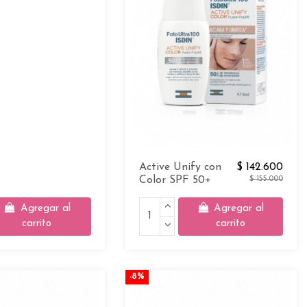
Active Unify con
$ 142.600
Color SPF 50+
$ 155.000
Agregar al
Agregar al
carrito
carrito
-8%