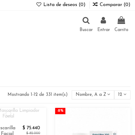
Lista de deseos (
0
)
Comparar (
0
)
Buscar
Entrar
Carrito
Mostrando 1-12 de 331 item(s)
Nombre, A a Z
12
-8%
scarilla
$ 75.440
Facial
$ 82.000