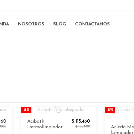
ENDA
NOSOTROS
BLOG
CONTÁCTANOS
-8%
-8%
960
Acibath
$ 115.460
.000
Dermolimpiador
$ 125.500
Acleria Ma
Limpiador 