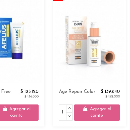
l Free
$ 125.120
Age Repair Color
$ 139.840
$ 136.000
$ 152.000
Agregar al
Agregar al
carrito
carrito