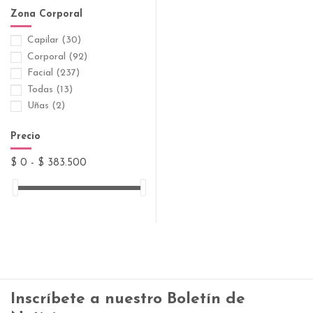
Inbiotech
(1)
Zona Corporal
Isdin
(48)
Capilar
(30)
Isispharma
(14)
Corporal
(92)
La Roche-Posay
(24)
Facial
(237)
Medihealth
(37)
Todas
(13)
NovaDerma
(30)
Uñas
(2)
Procaps
(11)
Sesderma
(42)
Precio
Siegfried
(15)
Suiphar
(6)
$ 0 - $ 383.500
Uriage
(5)
Vichy
(12)
Inscríbete a nuestro Boletín de