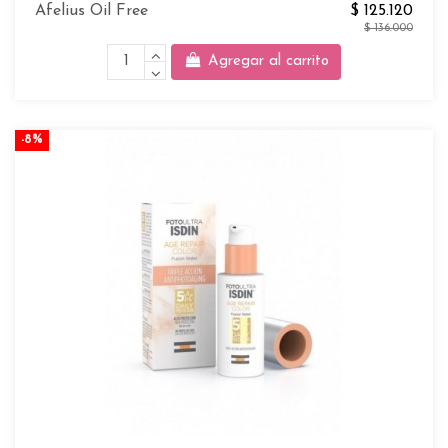
Afelius Oil Free
$ 125.120
$ 136.000
Agregar al carrito
-8%