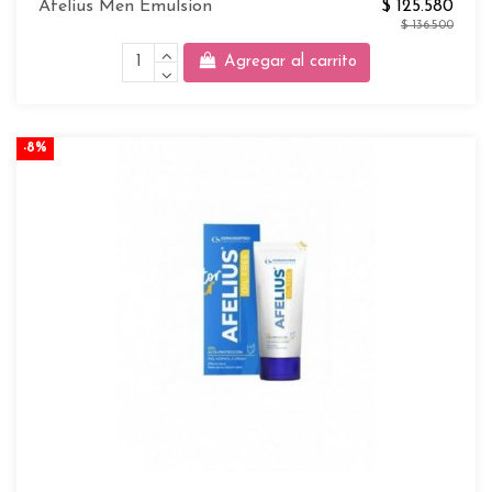
Afelius Men Emulsion
$ 125.580
$ 136.500
Agregar al carrito
-8%