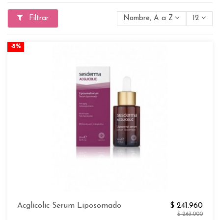
Filtrar
Nombre, A a Z
12
-8%
Acglicolic Serum Liposomado
$ 241.960
$ 263.000