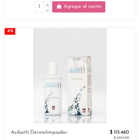
Agregar al carrito
-8%
Acibath Dermolimpiador
$ 115.460
$ 125.500