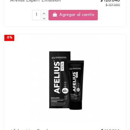
Afelius Expert Emulsion
$ 126.040
$ 137.000
Agregar al carrito
-8%