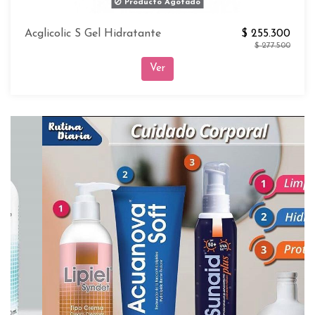
Producto Agotado
Acglicolic S Gel Hidratante
$ 255.300
$ 277.500
Ver