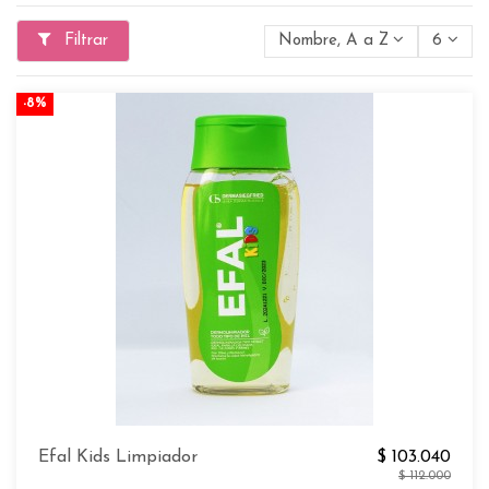
Filtrar
Nombre, A a Z
6
-8%
Efal Kids Limpiador
$ 103.040
$ 112.000