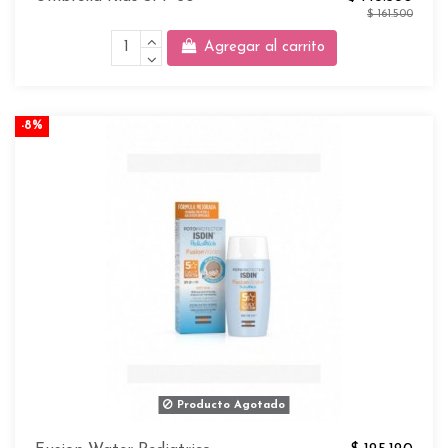
$ 161.500
Agregar al carrito
-8%
Producto Agotado