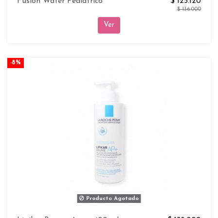
Fusion Water Pediatrico
$ 125.120
$ 136.000
Ver
-8%
Producto Agotado