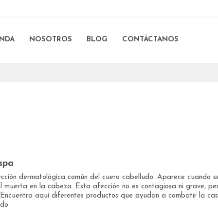
ENDA
NOSOTROS
BLOG
CONTÁCTANOS
spa
fección dermatológica común del cuero cabelludo. Aparece cuando s
iel muerta en la cabeza. Esta afección no es contagiosa ni grave, p
 Encuentra aquí diferentes productos que ayudan a combatir la ca
do.