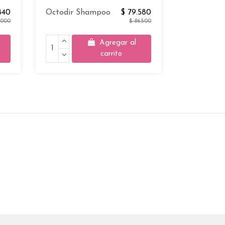
840
Octodir Shampoo
$ 79.580
.000
$ 86.500
Agregar al
carrito