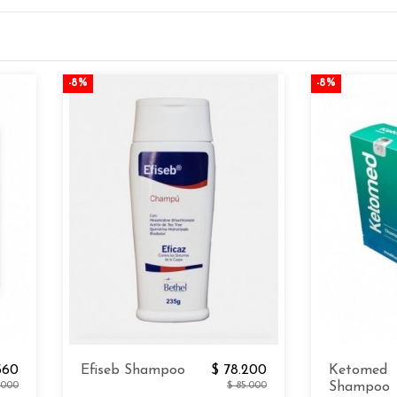
-8%
-8%
560
Efiseb Shampoo
$ 78.200
Ketomed
8.000
$ 85.000
Shampoo