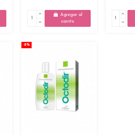
Agregar al
carrito
-8%