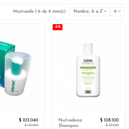
Mostrando 1-6 de 6 item(s)
Nombre, A a Z
6
-8%
$ 103.040
Nutradeica
$ 108.100
$ 112.000
Shampoo
$ 117.500