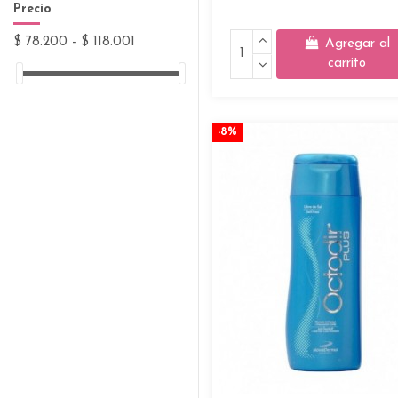
Precio
$ 78.200 - $ 118.001
Agregar al
carrito
-8%