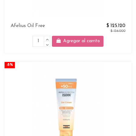
Afelius Oil Free
$ 125.120
$ 136.000
Agregar al carrito
-8%