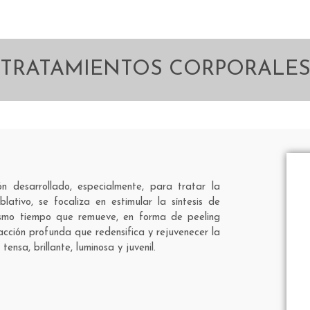
TRATAMIENTOS CORPORALE
 desarrollado, especialmente, para tratar la
lativo, se focaliza en estimular la síntesis de
 mismo tiempo que remueve, en forma de peeling
 acción profunda que redensifica y rejuvenecer la
nsa, brillante, luminosa y juvenil.