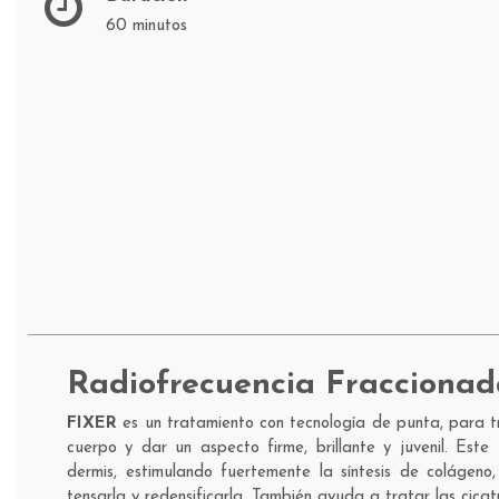
60 minutos
Radiofrecuencia Fraccionad
FIXER
es un tratamiento con tecnología de punta, para tra
cuerpo y dar un aspecto firme, brillante y juvenil. Este
dermis, estimulando fuertemente la síntesis de colágeno,
tensarla y redensificarla. También ayuda a tratar las cicatr