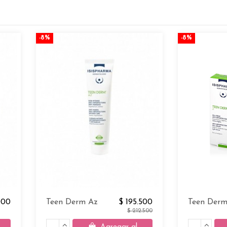
-8%
-8%
000
Teen Derm Az
$ 195.500
Teen Derm
$ 212.500