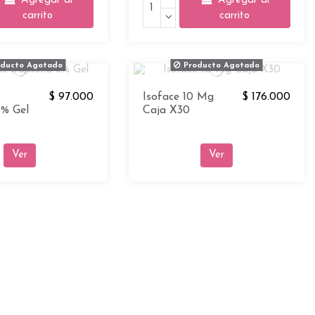
Agregar al
Agregar al
carrito
carrito
ducto Agotado
Producto Agotado
$ 97.000
Isoface 10 Mg
$ 176.000
% Gel
Caja X30
Ver
Ver