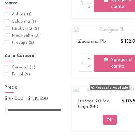
Agregar al
Marca
carrito
Abbott
(1)
Galderma
(1)
Isispharma
(2)
Medihealth
(3)
Zudenina Pb
$ 152.
Procaps
(2)
Zona Corporal
Agregar al
carrito
Corporal
(3)
Facial
(9)
Precio
Producto Agotado
$ 97.000 - $ 212.500
Isoface 20 Mg
$ 175.
Caja X40
Ver