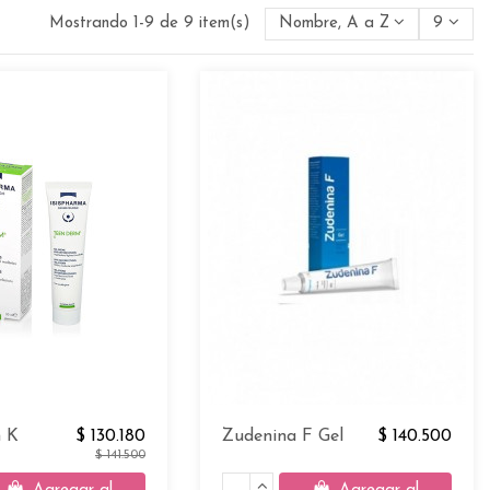
Mostrando 1-9 de 9 item(s)
Nombre, A a Z
9
 K
$ 130.180
Zudenina F Gel
$ 140.500
$ 141.500