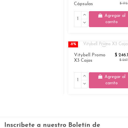
Cápsulas
$ 172
Agregar al
carrito
-8%
Vitybell Promo
$ 246.
X3 Cajas
$ 267
Agregar al
carrito
Inscríbete a nuestro Boletín de