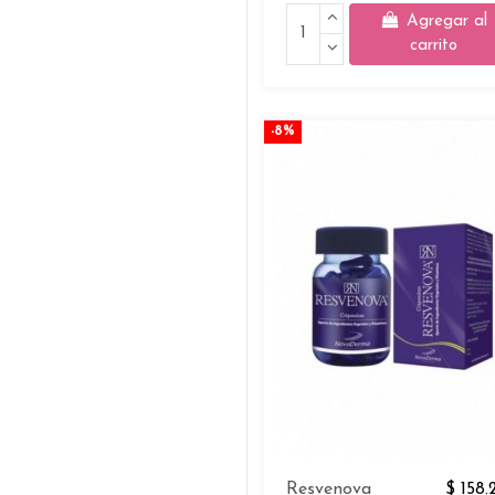
Agregar al
carrito
-8%
Resvenova
$ 158.