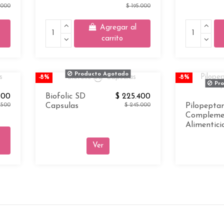
.000
$ 195.000
Agregar al
carrito
Producto Agotado
-8%
-8%
Pro
100
Biofolic SD
$ 225.400
.500
Capsulas
$ 245.000
Pilopepta
Compleme
Alimentici
Ver