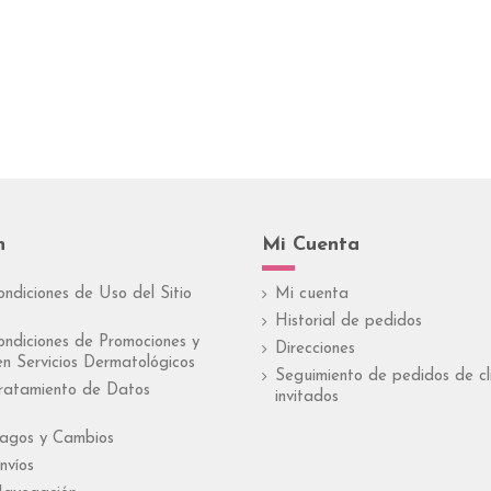
n
Mi Cuenta
ondiciones de Uso del Sitio
Mi cuenta
Historial de pedidos
ondiciones de Promociones y
Direcciones
n Servicios Dermatológicos
Seguimiento de pedidos de cl
Tratamiento de Datos
invitados
Pagos y Cambios
nvíos