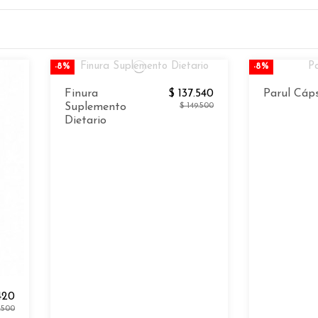
-8%
-8%
Finura
$ 137.540
Parul Cáp
Suplemento
$ 149.500
Dietario
420
.500