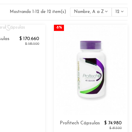
Mostrando 1-12 de 12 item(s)
Nombre, A a Z
12
-8%
sulas
$ 170.660
$ 185.500
Profitech Cápsulas
$ 74.980
$ 81.500