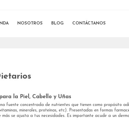
ENDA
NOSOTROS
BLOG
CONTÁCTANOS
ietarios
para la Piel, Cabello y Uñas
na fuente concentrada de nutrientes que tienen como propósito adic
 (vitaminas, minerales, proteínas, etc). Presentadas en formas farmacéu
 más se ajusta a tus necesidades. Es importante acudir a un derma