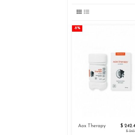
-8%
Aox Therapy
$ 242.
$ 263