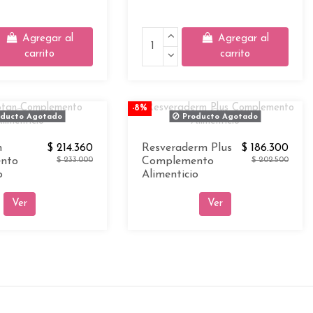
Agregar al
Agregar al
carrito
carrito
-8%
ducto Agotado
Producto Agotado
n
$ 214.360
Resveraderm Plus
$ 186.300
nto
$ 233.000
Complemento
$ 202.500
o
Alimenticio
Ver
Ver