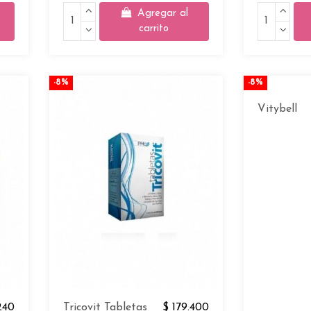
Agregar al
carrito
-8%
-8%
Vitybell
240
Tricovit Tabletas
$ 179.400