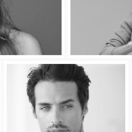
s
 y mentonianos | Rellenos
Retarda el proceso de 
Frente
Relaja y corrige las líneas de expresión del
entrecejo | Toxina Botulínica