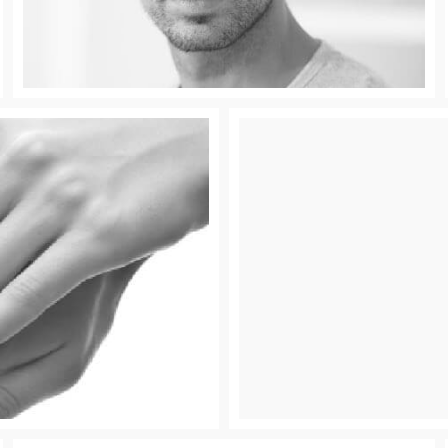
ellenos Dérmicos
Hidrata y r