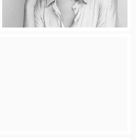
Cuello
ejuvenece el cuello | Rellenos Dérmicos