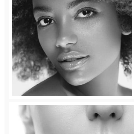
Ojos | Corrección Ojeras
Revoluminiza e hidrata el área bajo los ojos |
Rellenos Dérmicos