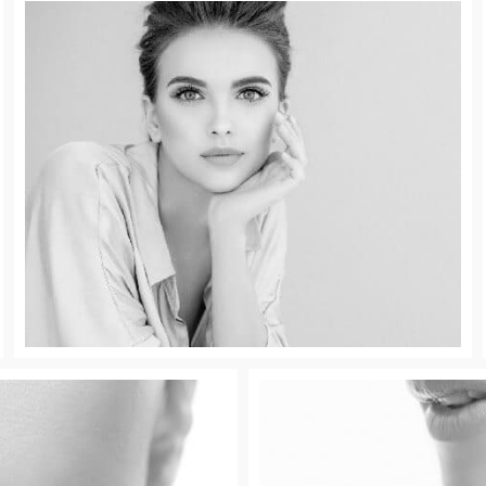
Perfilamiento de Pómulos
Perfila, corrige y aumenta los pómulos |
Rellenos Dérmicos