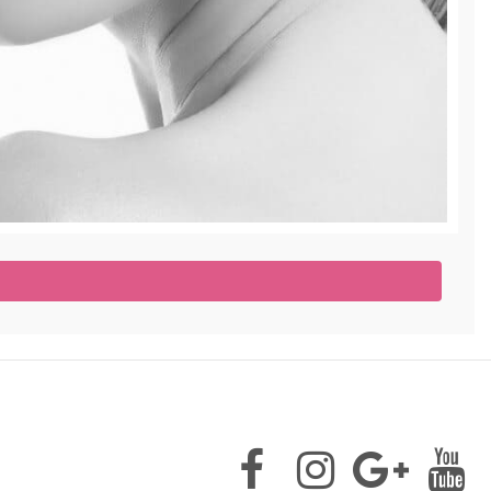
filamiento de Mandibula
orrige la mandíbula | Rellenos Dérmicos