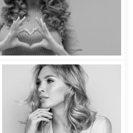
Cocteles Antiedad
envejecimiento | Evita la formación de arrugas |
Coctel Antiedad
Patas de Gallina
Relaja y corrige las líneas de expresión de
párpados | Toxina Botulínica