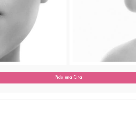
os
Per
os Dérmicos
Perfila y c
Pide una Cita