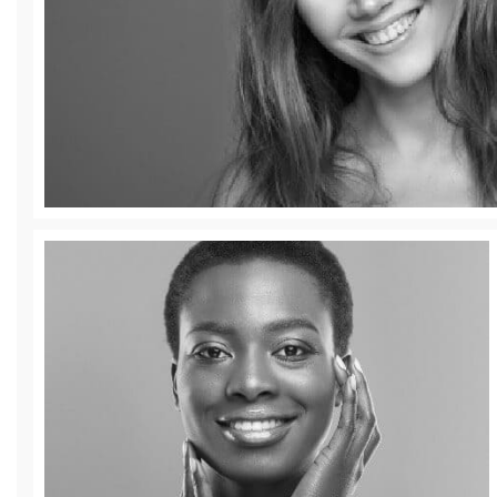
Eliminación de Surco
Rellena y corrige los surcos faciales nasogenianos
Dérmicos
Entrecejo
Relaja y corrige las líneas de expresión de la
frente | Toxina Botulínica