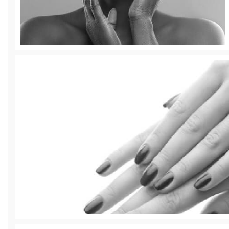
Manos
Rejuvenece y da volumen a las manos | R