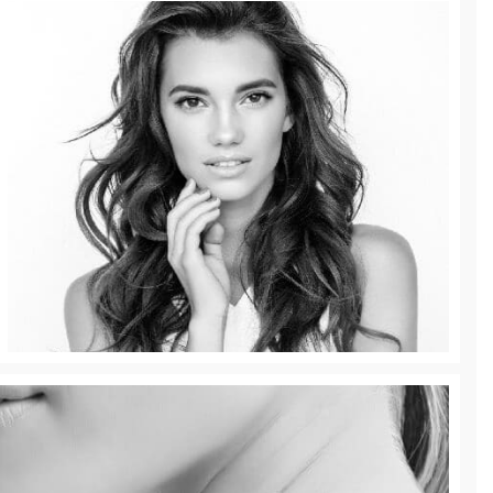
Perfilamiento de Mentón
Perfila, corrige y aumenta el mentón | Rellenos
Dérmicos