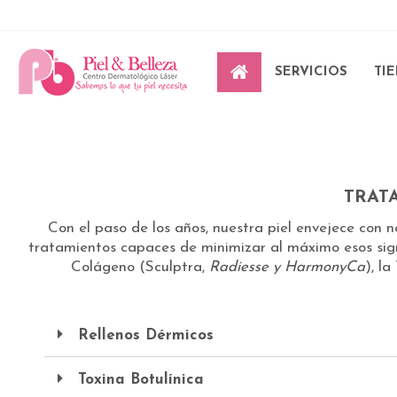
Inicio
Dermatología Cosmética
Tratamientos Antiedad Inyectables
SERVICIOS
TI
TRAT
Con el paso de los años, nuestra piel envejece con n
tratamientos capaces de minimizar al máximo esos sign
Colágeno (Sculptra,
Radiesse y HarmonyCa
), la
Rellenos Dérmicos
Toxina Botulínica