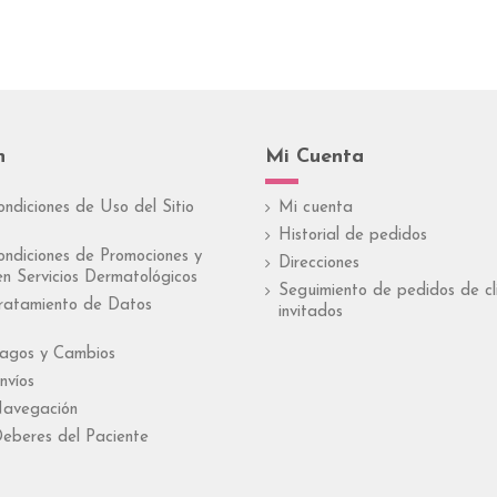
n
Mi Cuenta
ondiciones de Uso del Sitio
Mi cuenta
Historial de pedidos
ondiciones de Promociones y
Direcciones
n Servicios Dermatológicos
Seguimiento de pedidos de cl
Tratamiento de Datos
invitados
Pagos y Cambios
nvíos
Navegación
eberes del Paciente