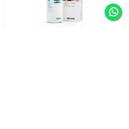
Ureadin RX 10 Loción Plus Reparadora x
$ 151.340
400mL
$ 164.500
Agregar al carrito
-8%