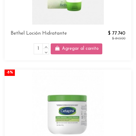
Bethel Loción Hidratante
$ 77.740
$ 84.500
Agregar al carrito
-8%