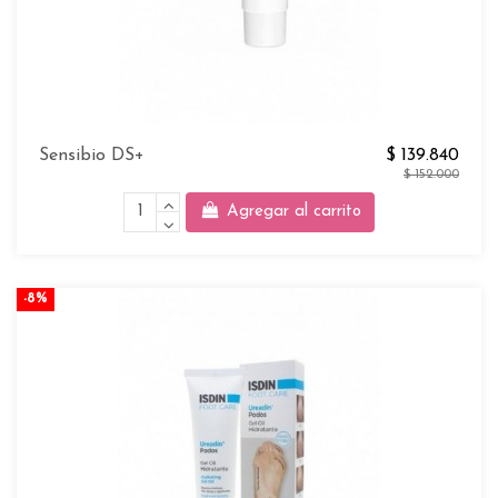
Sensibio DS+
$ 139.840
$ 152.000
Agregar al carrito
-8%