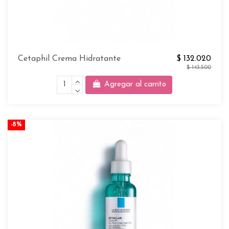
Cetaphil Crema Hidratante
$ 132.020
$ 143.500
Agregar al carrito
-8%