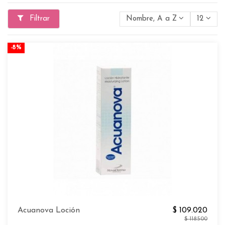
Filtrar
Nombre, A a Z
12
-8%
Acuanova Loción
$ 109.020
$ 118.500