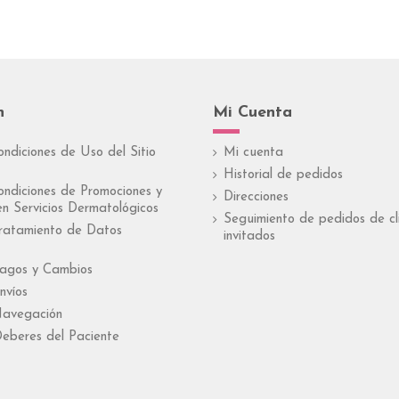
n
Mi Cuenta
ondiciones de Uso del Sitio
Mi cuenta
Historial de pedidos
ondiciones de Promociones y
Direcciones
n Servicios Dermatológicos
Seguimiento de pedidos de cl
Tratamiento de Datos
invitados
Pagos y Cambios
nvíos
Navegación
eberes del Paciente