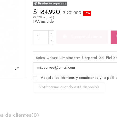
Producto Agotado
$ 184.920
$ 201.000
-8%
($ 370 por mL)
IVA incluído
Agregar al carrito
Tópico
Unisex
Limpiadores
Corporal
Gel
Piel S
Acepto los términos y condiciones y la polít
s de clientes
(0)