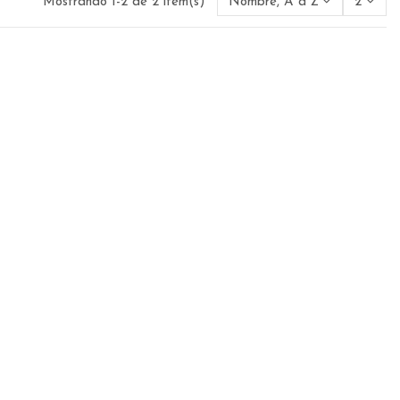
Mostrando 1-2 de 2 item(s)
Nombre, A a Z
2