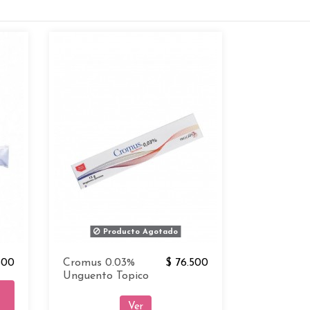
Producto Agotado
500
Cromus 0.03%
$ 76.500
Unguento Topico
Ver