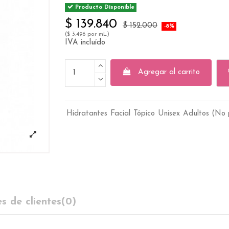
Producto Disponible
$ 139.840
$ 152.000
-8%
($ 3.496 por mL)
IVA incluído
Agregar al carrito
Hidratantes
Facial
Tópico
Unisex
Adultos (No 
s de clientes
(0)