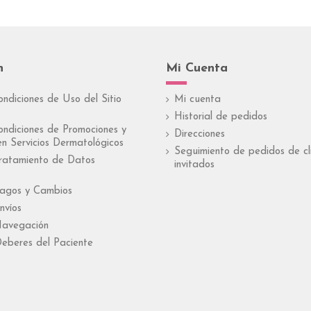
n
Mi Cuenta
ondiciones de Uso del Sitio
Mi cuenta
Historial de pedidos
ondiciones de Promociones y
Direcciones
n Servicios Dermatológicos
Seguimiento de pedidos de cl
Tratamiento de Datos
invitados
Pagos y Cambios
nvíos
Navegación
eberes del Paciente