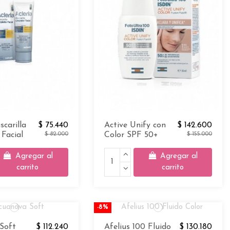
scarilla
$ 75.440
Active Unify con
$ 142.600
Facial
$ 82.000
Color SPF 50+
$ 155.000
Agregar al
Agregar al
carrito
carrito
-8%
Soft
$ 112.240
Afelius 100 Fluido
$ 130.180