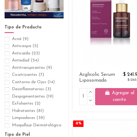
Tipo de Producto
Acné
(9)
Anticaspa
(5)
Anticaída
(23)
Antiedad
(54)
Antitranspirantes
(9)
Acglicolic Serum
$ 241.
Cicatrizantes
(7)
Liposomado
$ 263
Contorno de Ojos
(14)
Desinflamatorios
(3)
Agregar al
Despigmentantes
(19)
carrito
Exfoliantes
(2)
Hidratantes
(81)
Limpiadores
(39)
-8%
Maquillaje Dermatológico
(9)
Tipo de Piel