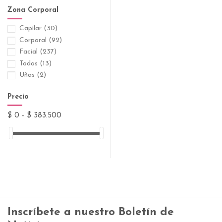
Inbiotech
(1)
Zona Corporal
Isdin
(48)
Capilar
(30)
Isispharma
(14)
Corporal
(92)
La Roche-Posay
(24)
Facial
(237)
Medihealth
(37)
Todas
(13)
NovaDerma
(30)
Uñas
(2)
Procaps
(11)
Sesderma
(42)
Precio
Siegfried
(15)
Suiphar
(6)
$ 0 - $ 383.500
Uriage
(5)
Vichy
(12)
Inscríbete a nuestro Boletín de