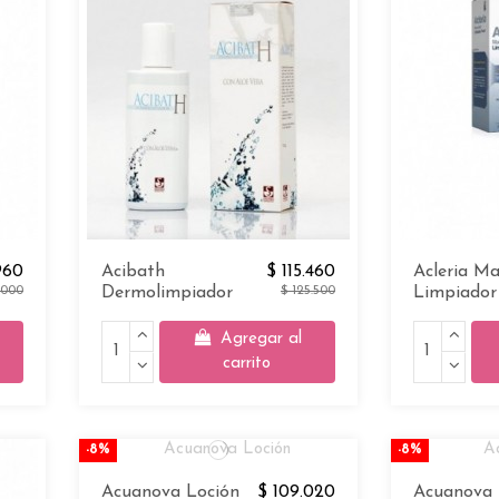
960
Acibath
$ 115.460
Acleria Ma
.000
Dermolimpiador
$ 125.500
Limpiador 
Agregar al
carrito
-8%
-8%
Acuanova Loción
$ 109.020
Acuanova 