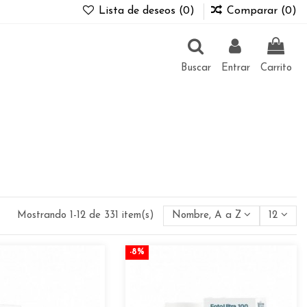
Lista de deseos (
0
)
Comparar (
0
)
Buscar
Entrar
Carrito
Mostrando 1-12 de 331 item(s)
Nombre, A a Z
12
-8%