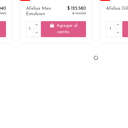
040
Afelius Men
$ 125.580
Afelius Oi
.000
Emulsion
$ 136.500
Agregar al
carrito