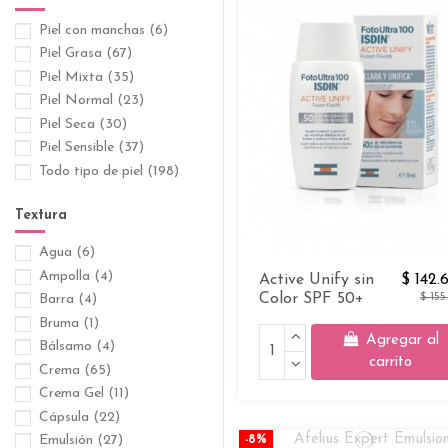
Medicamentos
(47)
Protectores Solares
(64)
Piel con manchas
(6)
Reafirmantes
(6)
Piel Grasa
(67)
Seboregulador
(7)
Piel Mixta
(35)
Suplementos Dietarios
(12)
Piel Normal
(23)
Tratamientos Reparadores
Piel Seca
(30)
(10)
Piel Sensible
(37)
Todo tipo de piel
(198)
Textura
Agua
(6)
Ampolla
(4)
Active Unify sin
$ 142.
Color SPF 50+
$ 155
Barra
(4)
Bruma
(1)
Agregar al
Bálsamo
(4)
carrito
Crema
(65)
Crema Gel
(11)
Cápsula
(22)
Emulsión
(27)
-8%