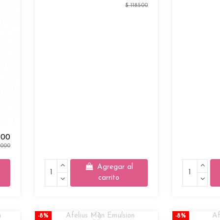
$ 118.500
600
.000
Agregar al
carrito
-8%
-8%