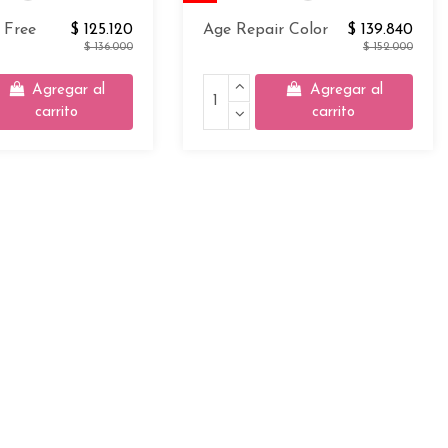
l Free
$ 125.120
Age Repair Color
$ 139.840
$ 136.000
$ 152.000
Agregar al
Agregar al
carrito
carrito