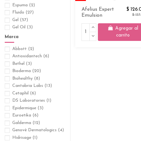
Espuma
(2)
Afelius Expert
$ 126.
Fluido
(27)
Emulsion
$ 137
Gel
(57)
Gel Oil
(3)
Agregar al
Laca
(1)
carrito
Marca
Leche
(4)
Abbott
(2)
Loción
(18)
Antioxidantech
(6)
Mascarilla
(1)
Bethel
(3)
Mousse
(3)
Bioderma
(20)
Polvo
(1)
Biohealthy
(8)
Polvo Compacto
(5)
Cantabria Labs
(13)
Polvo Suelto
(1)
Cetaphil
(6)
Shampoo
(18)
DS Laboratories
(1)
Solución
(11)
Epidermique
(3)
Spray
(5)
Euroetika
(6)
Suero
(26)
Galderma
(12)
Tableta
(2)
Genovè Dermatologics
(4)
Ungüento
(2)
Hidrisage
(1)