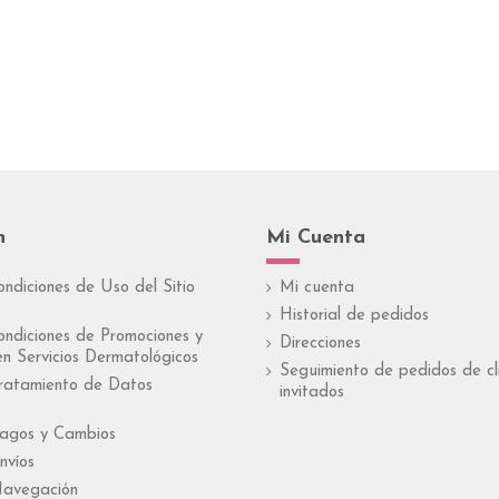
n
Mi Cuenta
ondiciones de Uso del Sitio
Mi cuenta
Historial de pedidos
ondiciones de Promociones y
Direcciones
n Servicios Dermatológicos
Seguimiento de pedidos de cl
Tratamiento de Datos
invitados
Pagos y Cambios
nvíos
Navegación