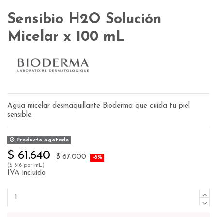
Sensibio H2O Solución
Micelar x 100 mL
Agua micelar desmaquillante Bioderma que cuida tu piel
sensible.
Producto Agotado
$ 61.640
$ 67.000
-8%
($ 616 por mL)
IVA incluído