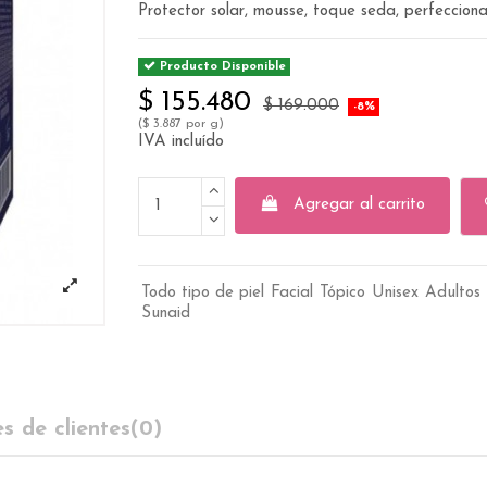
Protector solar, mousse, toque seda, perfeccion
Producto Disponible
$ 155.480
$ 169.000
-8%
($ 3.887 por g)
IVA incluído
Agregar al carrito
Todo tipo de piel
Facial
Tópico
Unisex
Adultos 
Sunaid
s de clientes
(0)