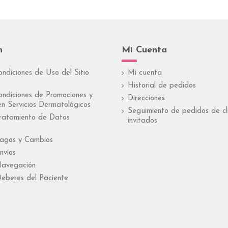
n
Mi Cuenta
ondiciones de Uso del Sitio
Mi cuenta
Historial de pedidos
ondiciones de Promociones y
Direcciones
n Servicios Dermatológicos
Seguimiento de pedidos de cl
Tratamiento de Datos
invitados
Pagos y Cambios
nvíos
Navegación
eberes del Paciente