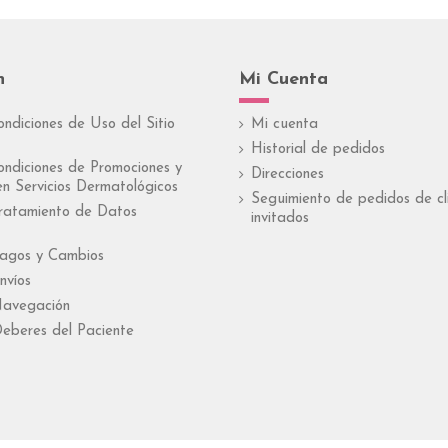
n
Mi Cuenta
ondiciones de Uso del Sitio
Mi cuenta
Historial de pedidos
ondiciones de Promociones y
Direcciones
n Servicios Dermatológicos
Seguimiento de pedidos de cl
Tratamiento de Datos
invitados
Pagos y Cambios
nvíos
Navegación
eberes del Paciente