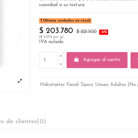
suavidad a su textura.
Últimas unidades en stock
$ 203.780
$ 221.500
-8%
($ 4.076 por g)
IVA incluído
Agregar al carrito
Hidratantes
Facial
Tópico
Unisex
Adultos (No 
s de clientes
(0)