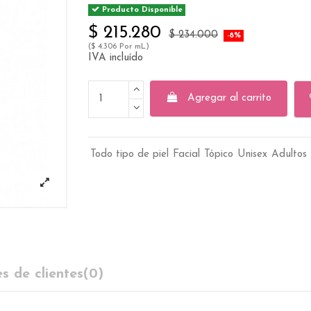
Producto Disponible
$ 215.280
$ 234.000
-8%
($ 4.306 Por mL)
IVA incluído
Agregar al carrito
Todo tipo de piel
Facial
Tópico
Unisex
Adultos 
s de clientes
(0)