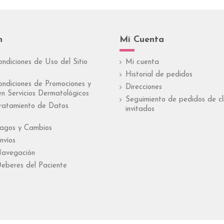
n
Mi Cuenta
ondiciones de Uso del Sitio
Mi cuenta
Historial de pedidos
ondiciones de Promociones y
Direcciones
n Servicios Dermatológicos
Seguimiento de pedidos de cl
Tratamiento de Datos
invitados
Pagos y Cambios
nvíos
Navegación
eberes del Paciente