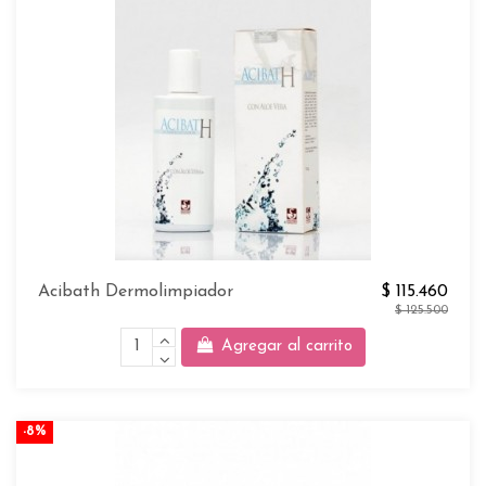
Acibath Dermolimpiador
$ 115.460
$ 125.500
Agregar al carrito
-8%