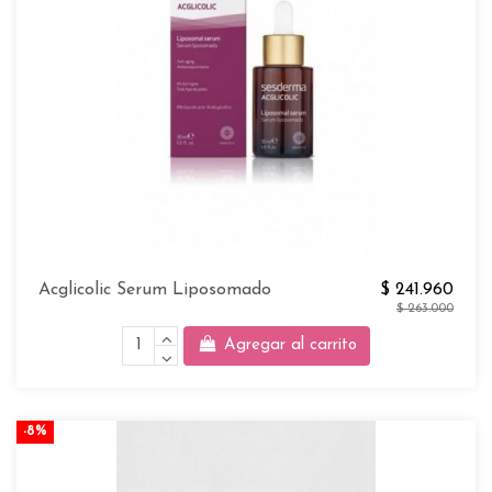
Acglicolic Serum Liposomado
$ 241.960
$ 263.000
Agregar al carrito
-8%