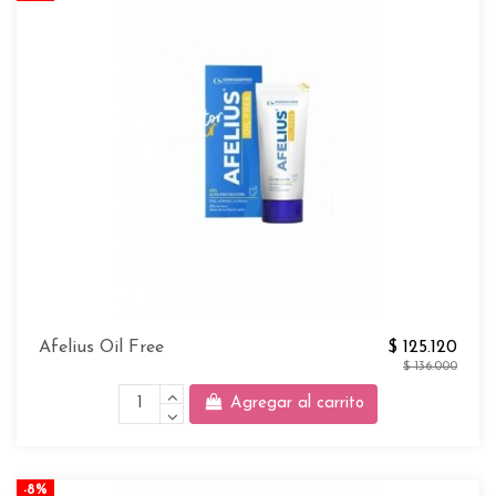
Afelius Oil Free
$ 125.120
$ 136.000
Agregar al carrito
-8%