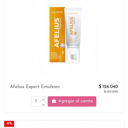
Afelius Expert Emulsion
$ 126.040
$ 137.000
Agregar al carrito
-8%