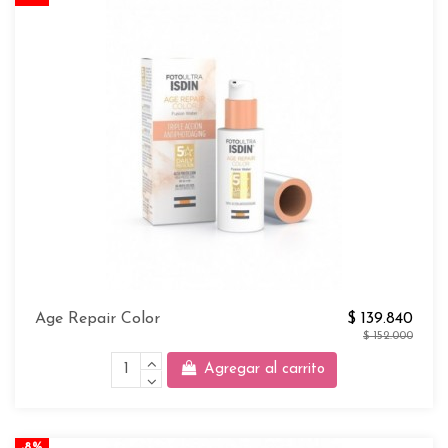
Age Repair Color
$ 139.840
$ 152.000
Agregar al carrito
-8%