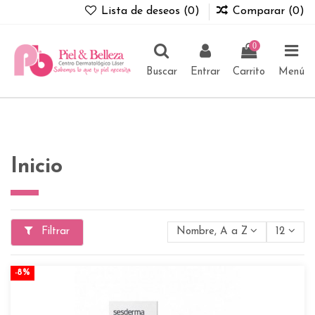
Lista de deseos (
0
)
Comparar (
0
)
0
Buscar
Entrar
Carrito
Menú
Inicio
Filtrar
Nombre, A a Z
12
-8%