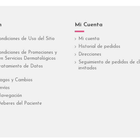
n
Mi Cuenta
ondiciones de Uso del Sitio
Mi cuenta
Historial de pedidos
ondiciones de Promociones y
Direcciones
n Servicios Dermatológicos
Seguimiento de pedidos de cl
Tratamiento de Datos
invitados
Pagos y Cambios
nvíos
Navegación
eberes del Paciente