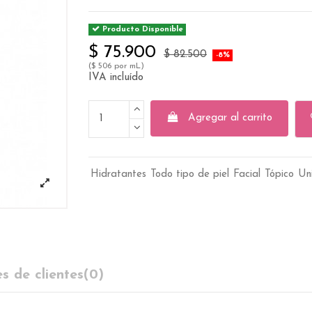
Producto Disponible
$ 75.900
$ 82.500
-8%
($ 506 por mL)
IVA incluído
Agregar al carrito
Hidratantes
Todo tipo de piel
Facial
Tópico
Un
s de clientes
(0)